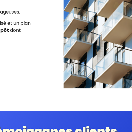
ntageuses
.
isé et un plan
mpôt
dont
émoigagnes clients