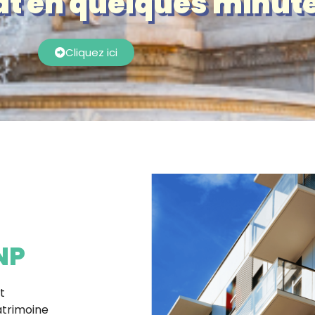
at en quelques minute
Cliquez ici
NP
t
atrimoine