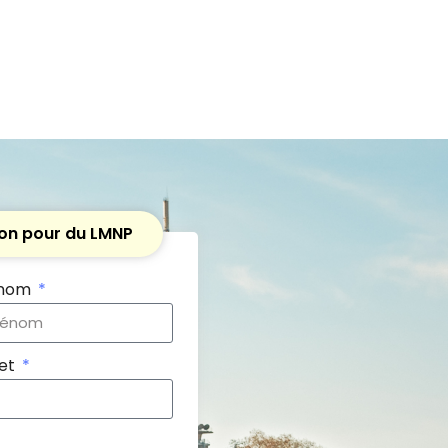
yon pour du LMNP
énom
jet