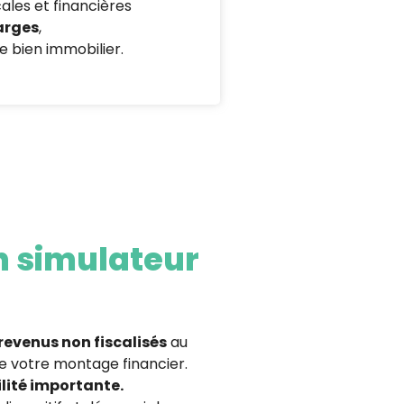
ales et financières
arges
,
e bien immobilier.
un simulateur
 revenus non fiscalisés
au
e votre montage financier.
ilité importante.