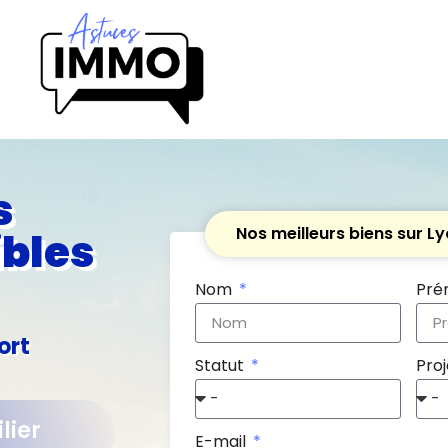
s
Nos meilleurs biens sur L
ibles
Nom
Pr
ort
Statut
Pro
lier
E-mail